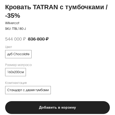
Кровать TATRAN с тумбочками /
-35%
Wilvercot
SKU:
TTBL180-J
544 000
₽
836 800
₽
Цвет
дуб Chocolate
Размер матраса
160x200см
Комплектация
Стандарт с двумя тумбами
Добавить в корзину