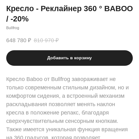
Кресло - Реклайнер 360 ° BABOO
/ -20%
Bullfrog
648 780
₽
810 970
₽
Добавить в корзину
Кресло Baboo от Bullfrog завораживает не
только современным стильным дизайном, но и
комфортом сидения, а встроенный механизм
раскладывания позволяет менять наклон
кресла в положение релакс, благодаря
сверхчувствительным сенсорным кнопкам.
Также имеется уникальная функция вращения
на 360 градусов, которая позволяет