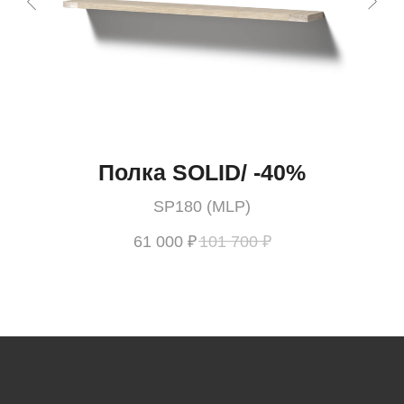
в
Полка SOLID/ -40%
SP180 (MLP)
61 000
₽
101 700
₽