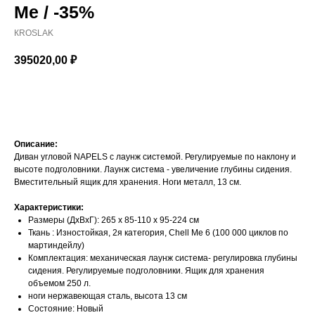
Me / -35%
КROSLAK
395020,00
₽
Добавить в корзину
Описание:
Диван угловой NAPELS с лаунж системой. Регулируемые по наклону и
высоте подголовники. Лаунж система - увеличение глубины сидения.
Вместительный ящик для хранения. Ноги металл, 13 см.
Характеристики:
Размеры (ДхВхГ): 265 х 85-110 х 95-224 см
Ткань : Изностойкая, 2я категория, Chell Me 6 (100 000 циклов по
мартиндейлу)
Комплектация: механическая лаунж система- регулировка глубины
сидения. Регулируемые подголовники. Ящик для хранения
объемом 250 л.
ноги нержавеющая сталь, высота 13 см
Состояние: Новый