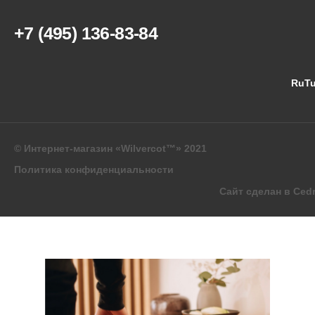
+7 (495) 136-83-84
RuT
© Интернет-магазин «Wilvercot™» 2021
Политика конфиденциальности
Сайт сделан в Ced