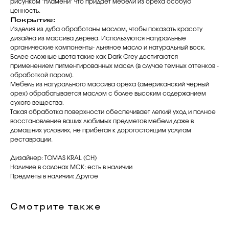
рисунком "пламени" что придает мебели из ореха особую
ценность.
Покрытие:
Изделия из дуба обработаны маслом, чтобы показать красоту
дизайна из массива дерева. Используются натуральные
органические компоненты- льняное масло и натуральный воск.
Более сложные цвета такие как Dark Grey достигаются
применением пигментированных масел (в случае темных оттенков -
обработкой паром).
Мебель из натурального массива ореха (американский черный
орех) обрабатывается маслом с более высоким содержанием
сухого вещества.
Такая обработка поверхности обеспечивает легкий уход и полное
восстановление ваших любимых предметов мебели даже в
домашних условиях, не прибегая к дорогостоящим услугам
реставрации.
Дизайнер: TOMAS KRAL (CH)
Наличие в салонах МСК: есть в наличии
Предметы в наличии: Другое
Смотрите также