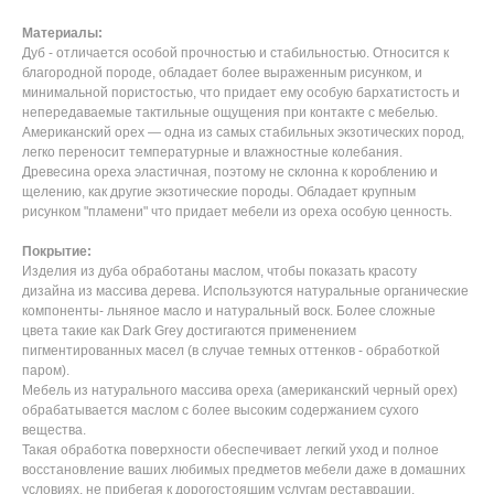
Материалы:
Дуб - отличается особой прочностью и стабильностью. Относится к
благородной породе, обладает более выраженным рисунком, и
минимальной пористостью, что придает ему особую бархатистость и
непередаваемые тактильные ощущения при контакте с мебелью.
Американский орех — одна из самых стабильных экзотических пород,
легко переносит температурные и влажностные колебания.
Древесина ореха эластичная, поэтому не склонна к короблению и
щелению, как другие экзотические породы. Обладает крупным
рисунком "пламени" что придает мебели из ореха особую ценность.
Покрытие:
Изделия из дуба обработаны маслом, чтобы показать красоту
дизайна из массива дерева. Используются натуральные органические
компоненты- льняное масло и натуральный воск. Более сложные
цвета такие как Dark Grey достигаются применением
пигментированных масел (в случае темных оттенков - обработкой
паром).
Мебель из натурального массива ореха (американский черный орех)
обрабатывается маслом с более высоким содержанием сухого
вещества.
Такая обработка поверхности обеспечивает легкий уход и полное
восстановление ваших любимых предметов мебели даже в домашних
условиях, не прибегая к дорогостоящим услугам реставрации.