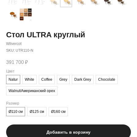
Стол ULTRA круглый
Wilvercot
SKU:
UTR110-N
391 700
₽
Цвет
Natur
White
Coffee
Grey
Dark Grey
Chocolate
Walnut/Амeриканский орех
Размер
Ø110 см
Ø125 см
Ø160 см
Добавить в корзину