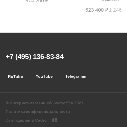
674 200
₽
В наличии
623 400
₽
1 246 8
+7 (495) 136-83-84
Instagram
YouTube
Telegramm
RuTube
© Интернет-магазин «Wilvercot™» 2021
Политика конфиденциальности
Сайт сделан в Cedro