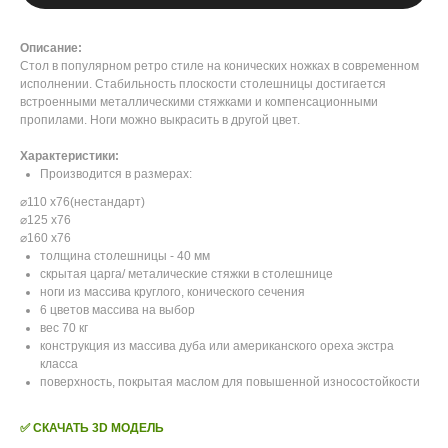
Описание:
Стол в популярном ретро стиле на конических ножках в современном
исполнении. Стабильность плоскости столешницы достигается
встроенными металлическими стяжками и компенсационными
пропилами. Ноги можно выкрасить в другой цвет.
Характеристики:
Производится в размерах:
⌀110 x76(нестандарт)
⌀125 x76
⌀160 x76
толщина столешницы - 40 мм
скрытая царга/ металические стяжки в столешнице
ноги из массива круглого, конического сечения
6 цветов массива на выбор
вес 70 кг
конструкция из массива дуба или американского ореха экстра
класса
поверхность, покрытая маслом для повышенной износостойкости
✅ СКАЧАТЬ 3D МОДЕЛЬ
_____________________________________________________________