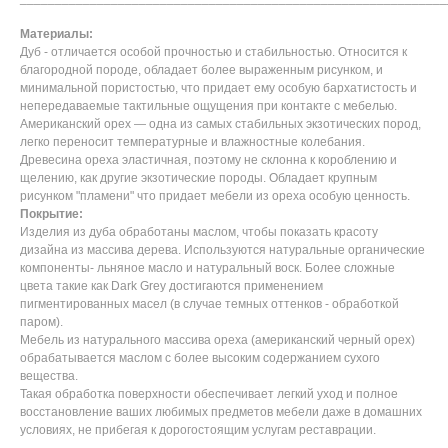
Материалы:
Дуб - отличается особой прочностью и стабильностью. Относится к
благородной породе, обладает более выраженным рисунком, и
минимальной пористостью, что придает ему особую бархатистость и
непередаваемые тактильные ощущения при контакте с мебелью.
Американский орех — одна из самых стабильных экзотических пород,
легко переносит температурные и влажностные колебания.
Древесина ореха эластичная, поэтому не склонна к короблению и
щелению, как другие экзотические породы. Обладает крупным
рисунком "пламени" что придает мебели из ореха особую ценность.
Покрытие:
Изделия из дуба обработаны маслом, чтобы показать красоту
дизайна из массива дерева. Используются натуральные органические
компоненты- льняное масло и натуральный воск. Более сложные
цвета такие как Dark Grey достигаются применением
пигментированных масел (в случае темных оттенков - обработкой
паром).
Мебель из натурального массива ореха (американский черный орех)
обрабатывается маслом с более высоким содержанием сухого
вещества.
Такая обработка поверхности обеспечивает легкий уход и полное
восстановление ваших любимых предметов мебели даже в домашних
условиях, не прибегая к дорогостоящим услугам реставрации.