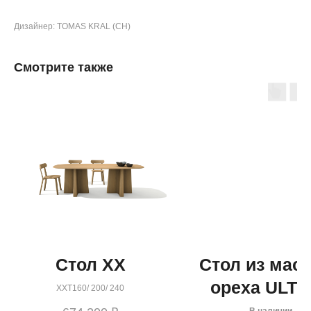
Дизайнер: TOMAS KRAL (CH)
Смотрите также
Стол XX
Стол из мас
ореха ULTR
XXT160/ 200/ 240
-50%