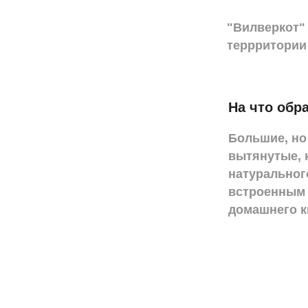
"Вилверкот" 
террритории 
На что обр
Большие, но
вытянутые, н
натуральног
встроенным 
домашнего к