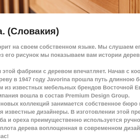
a. (Словакия)
орит на своем собственном языке. Мы слушаем ег
рез его рисунок мы показываем вам истории дере
этой фабрики с деревом впечатляет. Начав с ко
реву в 1947 году Javorina прошла путь длинною б
им из известных мебельных брендов Восточной Е
мпания вошла в состав Premium Design Group.
 новых коллекций занимается собственное бюро 
я известные дизайнеры. В изготовлении этой п
ба и ореха преимущественно используется ручно
еплота дерева воплощенная в современном дизайн
ас!