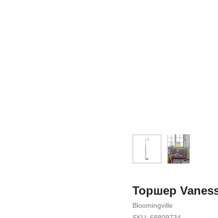
Торшер Vaness
Bloomingville
SKU:
68809734