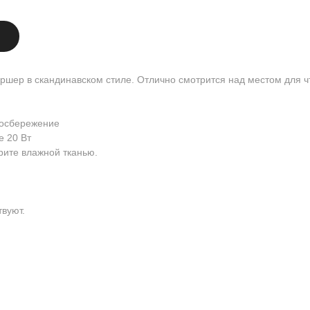
шер в скандинавском стиле. Отлично смотрится над местом для ч
госбережение
 20 Вт
рите влажной тканью.
твуют.