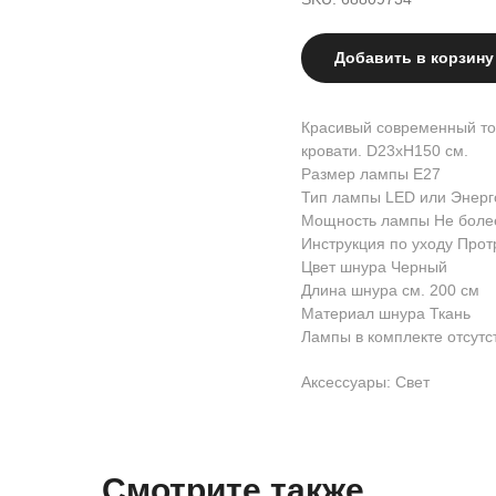
Добавить в корзину
Красивый современный тор
кровати. D23xH150 см.
Размер лампы E27
Тип лампы LED или Энер
Мощность лампы Не более
Инструкция по уходу Прот
Цвет шнура Черный
Длина шнура см. 200 см
Материал шнура Ткань
Лампы в комплекте отсутс
Аксессуары: Свет
Смотрите также