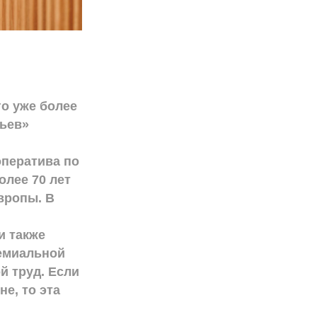
о уже более
вьев»
оператива по
олее 70 лет
вропы. В
и также
ремиальной
й труд. Если
е, то эта