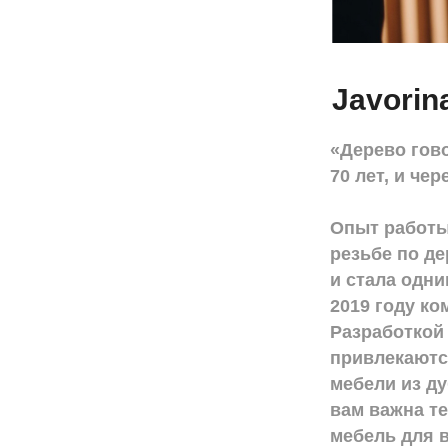
Javorin
«Дерево гов
70 лет, и че
Опыт работы 
резьбе по де
и стала одн
2019 году ко
Разработкой
привлекаютс
мебели из ду
вам важна т
мебель для в