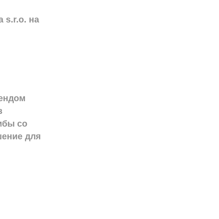
s.r.o. на
рендом
з
мбы со
шение для