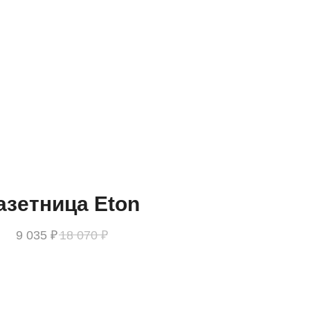
азетница Eton
9 035
₽
18 070
₽